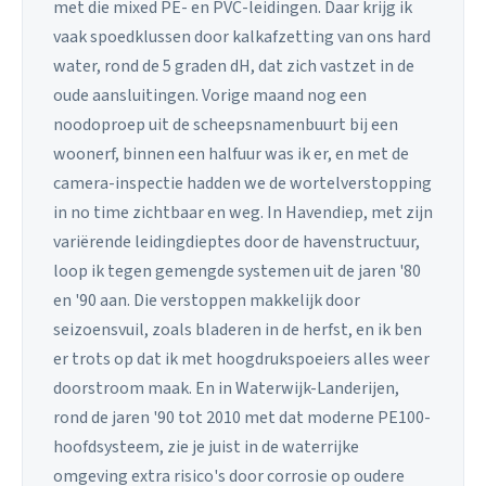
met die mixed PE- en PVC-leidingen. Daar krijg ik
vaak spoedklussen door kalkafzetting van ons hard
water, rond de 5 graden dH, dat zich vastzet in de
oude aansluitingen. Vorige maand nog een
noodoproep uit de scheepsnamenbuurt bij een
woonerf, binnen een halfuur was ik er, en met de
camera-inspectie hadden we de wortelverstopping
in no time zichtbaar en weg. In Havendiep, met zijn
variërende leidingdieptes door de havenstructuur,
loop ik tegen gemengde systemen uit de jaren '80
en '90 aan. Die verstoppen makkelijk door
seizoensvuil, zoals bladeren in de herfst, en ik ben
er trots op dat ik met hoogdrukspoeiers alles weer
doorstroom maak. En in Waterwijk-Landerijen,
rond de jaren '90 tot 2010 met dat moderne PE100-
hoofdsysteem, zie je juist in de waterrijke
omgeving extra risico's door corrosie op oudere