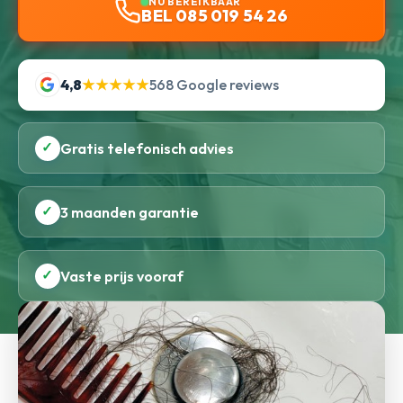
NU BEREIKBAAR
BEL 085 019 54 26
4,8
★★★★★
568 Google reviews
✓
Gratis telefonisch advies
✓
3 maanden garantie
✓
Vaste prijs vooraf