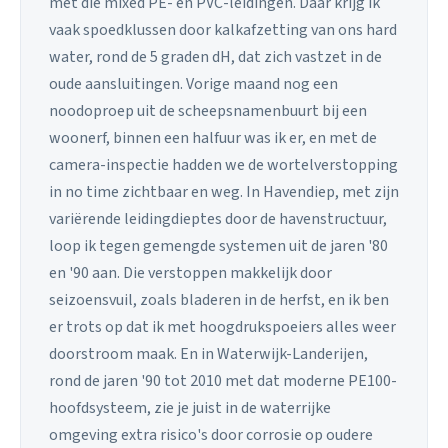
met die mixed PE- en PVC-leidingen. Daar krijg ik
vaak spoedklussen door kalkafzetting van ons hard
water, rond de 5 graden dH, dat zich vastzet in de
oude aansluitingen. Vorige maand nog een
noodoproep uit de scheepsnamenbuurt bij een
woonerf, binnen een halfuur was ik er, en met de
camera-inspectie hadden we de wortelverstopping
in no time zichtbaar en weg. In Havendiep, met zijn
variërende leidingdieptes door de havenstructuur,
loop ik tegen gemengde systemen uit de jaren '80
en '90 aan. Die verstoppen makkelijk door
seizoensvuil, zoals bladeren in de herfst, en ik ben
er trots op dat ik met hoogdrukspoeiers alles weer
doorstroom maak. En in Waterwijk-Landerijen,
rond de jaren '90 tot 2010 met dat moderne PE100-
hoofdsysteem, zie je juist in de waterrijke
omgeving extra risico's door corrosie op oudere