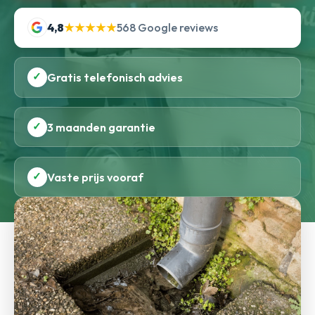
4,8
★★★★★
568 Google reviews
✓
Gratis telefonisch advies
✓
3 maanden garantie
✓
Vaste prijs vooraf