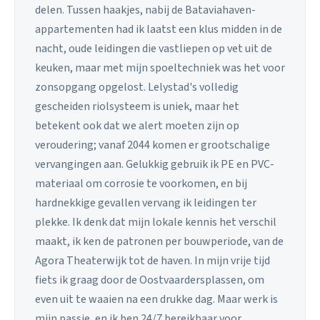
delen. Tussen haakjes, nabij de Bataviahaven-
appartementen had ik laatst een klus midden in de
nacht, oude leidingen die vastliepen op vet uit de
keuken, maar met mijn spoeltechniek was het voor
zonsopgang opgelost. Lelystad's volledig
gescheiden riolsysteem is uniek, maar het
betekent ook dat we alert moeten zijn op
veroudering; vanaf 2044 komen er grootschalige
vervangingen aan. Gelukkig gebruik ik PE en PVC-
materiaal om corrosie te voorkomen, en bij
hardnekkige gevallen vervang ik leidingen ter
plekke. Ik denk dat mijn lokale kennis het verschil
maakt, ik ken de patronen per bouwperiode, van de
Agora Theaterwijk tot de haven. In mijn vrije tijd
fiets ik graag door de Oostvaardersplassen, om
even uit te waaien na een drukke dag. Maar werk is
mijn passie, en ik ben 24/7 bereikbaar voor