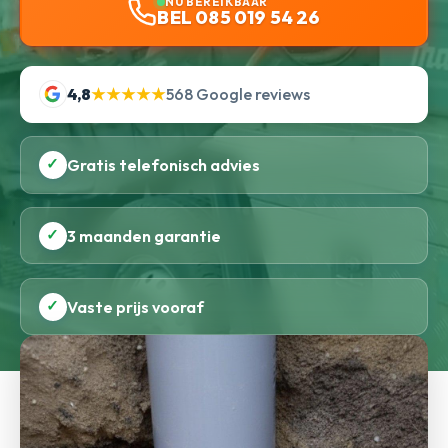
NU BEREIKBAAR
BEL 085 019 54 26
4,8
★★★★★
568 Google reviews
✓
Gratis telefonisch advies
✓
3 maanden garantie
✓
Vaste prijs vooraf