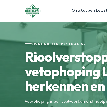
Ontstoppen Lelys
RIOOL ONTSTOPPEN LELYSTAD
Rioolverstopp
vetophoping L
herkennen en
Vetophoping is een veelvoorkomend rioolpr