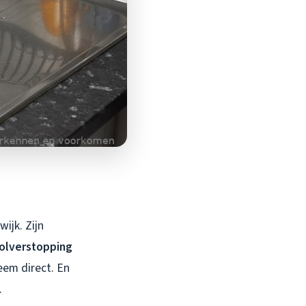
ijk. Zijn
oolverstopping
leem direct. En
.