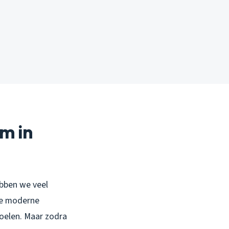
m in
bben we veel
die moderne
poelen. Maar zodra