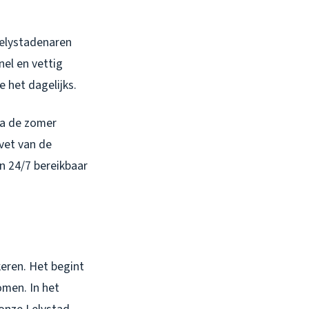
Lelystadenaren
el en vettig
 het dagelijks.
Na de zomer
vet van de
en 24/7 bereikbaar
keren. Het begint
omen. In het