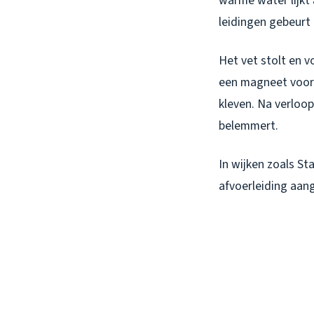
warme water lijkt 
leidingen gebeurt 
Het vet stolt en v
een magneet voor a
kleven. Na verloop
belemmert.
In wijken zoals St
afvoerleiding aang