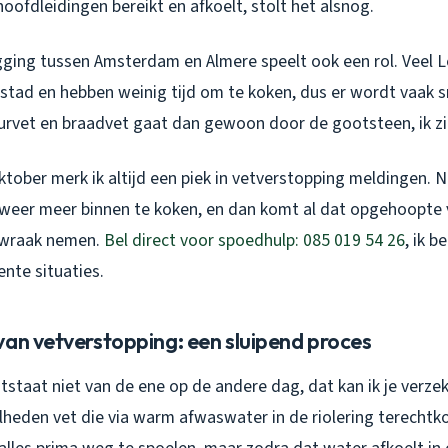
oofdleidingen bereikt en afkoelt, stolt het alsnog.
gging tussen Amsterdam en Almere speelt ook een rol. Veel 
stad en hebben weinig tijd om te koken, dus er wordt vaak sn
urvet en braadvet gaat dan gewoon door de gootsteen, ik zie
ktober merk ik altijd een piek in vetverstopping meldingen. 
eer meer binnen te koken, en dan komt al dat opgehoopte 
 wraak nemen.
Bel direct voor spoedhulp: 085 019 54 26
, ik b
ente situaties.
van vetverstopping: een sluipend proces
staat niet van de ene op de andere dag, dat kan ik je verze
lheden vet die via warm afwaswater in de riolering terechtk