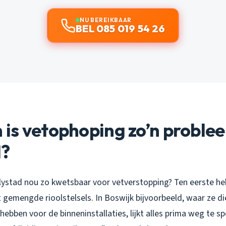
NU BEREIKBAAR
BEL 085 019 54 26
is vetophoping zo’n problee
d?
ystad nou zo kwetsbaar voor vetverstopping? Ten eerste he
 gemengde rioolstelsels. In Boswijk bijvoorbeeld, waar ze 
bben voor de binneninstallaties, lijkt alles prima weg te s