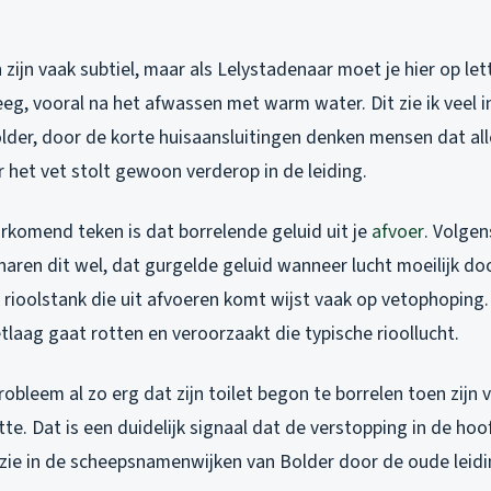
 zijn vaak subtiel, maar als Lelystadenaar moet je hier op le
eeg, vooral na het afwassen met warm water. Dit zie ik veel 
der, door de korte huisaansluitingen denken mensen dat al
het vet stolt gewoon verderop in de leiding.
rkomend teken is dat borrelende geluid uit je
afvoer
. Volgen
aren dit wel, dat gurgelde geluid wanneer lucht moeilijk d
 rioolstank die uit afvoeren komt wijst vaak op vetophoping.
laag gaat rotten en veroorzaakt die typische rioollucht.
robleem al zo erg dat zijn toilet begon te borrelen toen zijn
e. Dat is een duidelijk signaal dat de verstopping in de hoofd
 zie in de scheepsnamenwijken van Bolder door de oude leidi