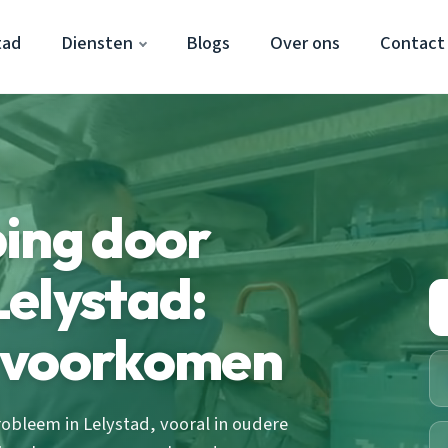
tad
Diensten
Blogs
Over ons
Contact
ing door
elystad:
 voorkomen
obleem in Lelystad, vooral in oudere