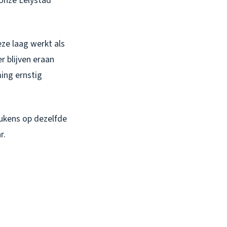
 onze Lelystad
eze laag werkt als
r blijven eraan
ming ernstig
eukens op dezelfde
r.