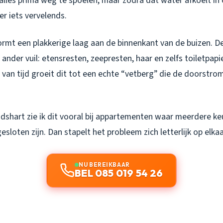
alles prima weg te spoelen, maar zodra dat water afkoelt in
er iets vervelends.
ormt een plakkerige laag aan de binnenkant van de buizen. D
nder vuil: etensresten, zeepresten, haar en zelfs toiletpapie
 van tijd groeit dit tot een echte “vetberg” die de doorstro
adshart zie ik dit vooral bij appartementen waar meerdere k
esloten zijn. Dan stapelt het probleem zich letterlijk op elkaa
NU BEREIKBAAR
BEL 085 019 54 26