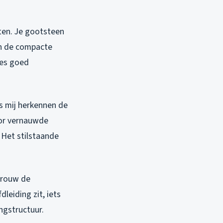
tten. Je gootsteen
in de compacte
les goed
s mij herkennen de
oor vernauwde
 Het stilstaande
 vrouw de
leiding zit, iets
ngstructuur.