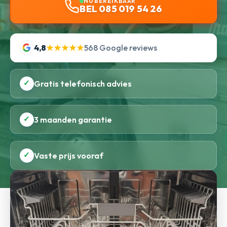
NU BEREIKBAAR
BEL 085 019 54 26
4,8
★★★★★
568 Google reviews
✓
Gratis telefonisch advies
✓
3 maanden garantie
✓
Vaste prijs vooraf