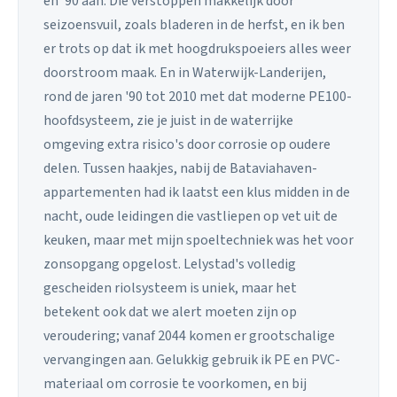
en '90 aan. Die verstoppen makkelijk door
seizoensvuil, zoals bladeren in de herfst, en ik ben
er trots op dat ik met hoogdrukspoeiers alles weer
doorstroom maak. En in Waterwijk-Landerijen,
rond de jaren '90 tot 2010 met dat moderne PE100-
hoofdsysteem, zie je juist in de waterrijke
omgeving extra risico's door corrosie op oudere
delen. Tussen haakjes, nabij de Bataviahaven-
appartementen had ik laatst een klus midden in de
nacht, oude leidingen die vastliepen op vet uit de
keuken, maar met mijn spoeltechniek was het voor
zonsopgang opgelost. Lelystad's volledig
gescheiden riolsysteem is uniek, maar het
betekent ook dat we alert moeten zijn op
veroudering; vanaf 2044 komen er grootschalige
vervangingen aan. Gelukkig gebruik ik PE en PVC-
materiaal om corrosie te voorkomen, en bij