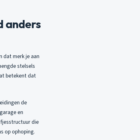
d anders
n dat merk je aan
mengde stelsels
at betekent dat
eidingen de
 garage en
fjesstructuur die
ns op ophoping.