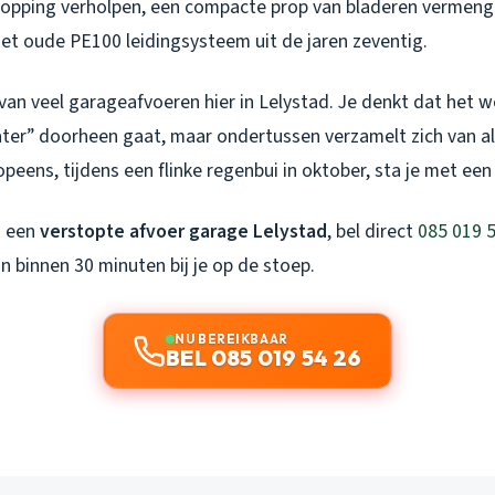
opping verholpen, een compacte prop van bladeren vermengd
het oude PE100 leidingsysteem uit de jaren zeventig.
 van veel garageafvoeren hier in Lelystad. Je denkt dat het
ter” doorheen gaat, maar ondertussen verzamelt zich van all
opeens, tijdens een flinke regenbui in oktober, sta je met ee
j een
verstopte afvoer garage Lelystad
, bel direct
085 019 
n binnen 30 minuten bij je op de stoep.
NU BEREIKBAAR
BEL 085 019 54 26