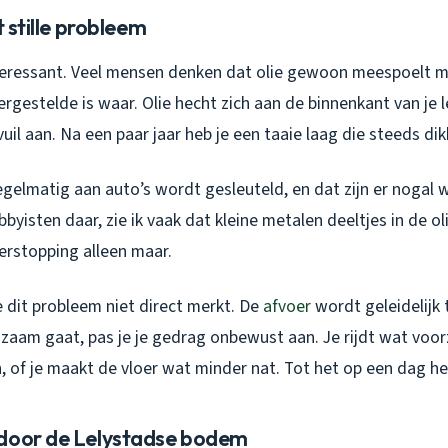
t stille probleem
teressant. Veel mensen denken dat olie gewoon meespoelt m
gestelde is waar. Olie hecht zich aan de binnenkant van je l
uil aan. Na een paar jaar heb je een taaie laag die steeds di
gelmatig aan auto’s wordt gesleuteld, en dat zijn er nogal w
byisten daar, zie ik vaak dat kleine metalen deeltjes in de oli
erstopping alleen maar.
e dit probleem niet direct merkt. De
afvoer
wordt geleidelijk 
zaam gaat, pas je je gedrag onbewust aan. Je rijdt wat voor
n, of je maakt de vloer wat minder nat. Tot het op een dag h
door de Lelystadse bodem