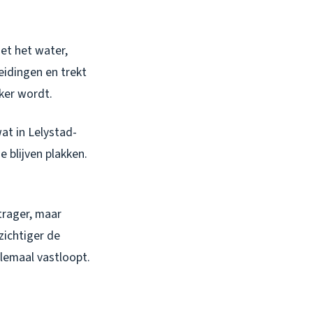
et het water,
eidingen en trekt
kker wordt.
at in Lelystad-
e blijven plakken.
trager, maar
zichtiger de
elemaal vastloopt.