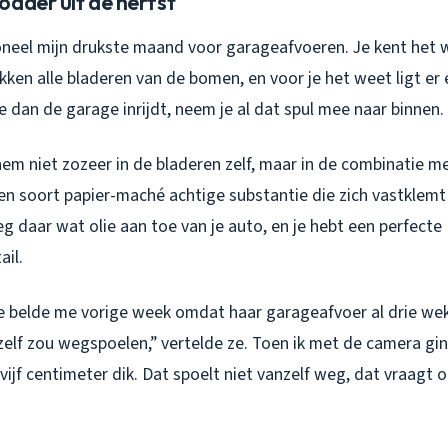
odder uit de herfst
oneel mijn drukste maand voor garageafvoeren. Je kent het w
ken alle bladeren van de bomen, en voor je het weet ligt er 
je dan de garage inrijdt, neem je al dat spul mee naar binnen.
hem niet zozeer in de bladeren zelf, maar in de combinatie 
en soort papier-maché achtige substantie die zich vastklemt
 daar wat olie aan toe van je auto, en je hebt een perfecte
ail.
 belde me vorige week omdat haar garageafvoer al drie wek
elf zou wegspoelen,” vertelde ze. Toen ik met de camera ging
 vijf centimeter dik. Dat spoelt niet vanzelf weg, dat vraagt