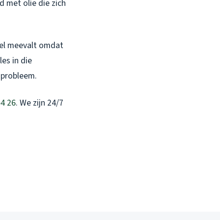
 met olie die zich
 wel meevalt omdat
es in die
n probleem.
54 26
. We zijn 24/7