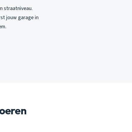
an straatniveau.
rst jouw garage in
em.
voeren