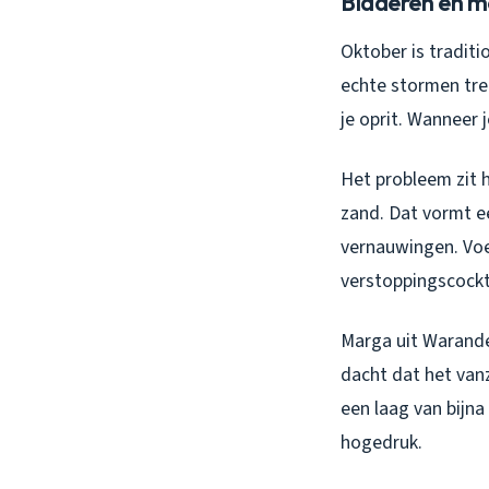
Bladeren en m
Oktober is traditi
echte stormen trek
je oprit. Wanneer 
Het probleem zit 
zand. Dat vormt e
vernauwingen. Voeg
verstoppingscockt
Marga uit Warande
dacht dat het vanz
een laag van bijna
hogedruk.