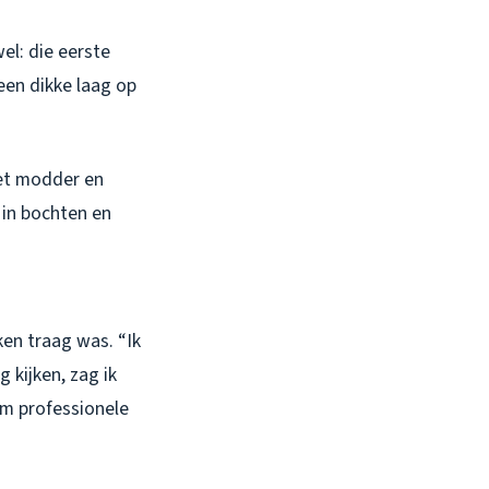
el: die eerste
een dikke laag op
met modder en
 in bochten en
en traag was. “Ik
 kijken, zag ik
 om professionele