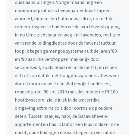
oude aansluitingen. Vorige maand nog een
noodoproep uit de scheepsnamenbuurt bij een
woonerf, binnen een halfuur was ik er, en met de
camera-inspectie hadden we de wortelverstopping
in no time zichtbaar en weg. In Havendiep, met zijn
variërende leidingdieptes door de havenstructuur,
loop ik tegen gemengde systemen uit de jaren '80
en '90 aan. Die verstoppen makkelijk door
seizoensvuil, zoals bladeren in de herfst, en ik ben
er trots op dat ik met hoogdrukspoeiers alles weer
doorstroom maak. En in Waterwijk-Landerijen,
rond de jaren '90 tot 2010 met dat moderne PE100-
hoofdsysteem, zie je juist in de waterrijke
omgeving extra risico's door corrosie op oudere
delen. Tussen haakjes, nabij de Bataviahaven-
appartementen had ik laatst een klus midden in de
nacht, oude leidingen die vastliepen op vet uit de