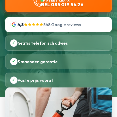
NU BEREIKBAAR
BEL 085 019 54 26
4,8
★★★★★
568 Google reviews
✓
Gratis telefonisch advies
✓
3 maanden garantie
✓
Vaste prijs vooraf