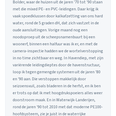
Bolder, waar de huizen uit de jaren '70 tot '90 staan
met die mixed PE- en PVC-leidingen. Daar krijg ik
vaak spoedklussen door kalkafzetting van ons hard
water, rond de 5 graden dH, dat zich vastzet in de
oude aansluitingen. Vorige maand nog een
noodoproep uit de scheepsnamenbuurt bij een
woonerf, binnen een halfuur was ik er, en met de
camera-inspectie hadden we de wortelverstopping
in no time zichtbaar en weg. In Havendiep, met zijn
variërende leidingdieptes door de havenstructuur,
loop ik tegen gemengde systemen uit de jaren '80
en '90 aan. Die verstoppen makkelijk door
seizoensvuil, zoals bladeren in de herfst, en ik ben
er trots op dat ik met hoogdrukspoeiers alles weer
doorstroom maak. En in Waterwijk-Landerijen,
rond de jaren '90 tot 2010 met dat moderne PE100-
hoofdsysteem, zie je juist in de waterrijke