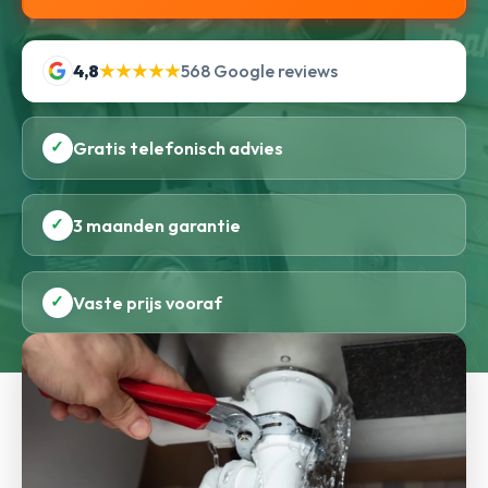
4,8
★★★★★
568 Google reviews
✓
Gratis telefonisch advies
✓
3 maanden garantie
✓
Vaste prijs vooraf