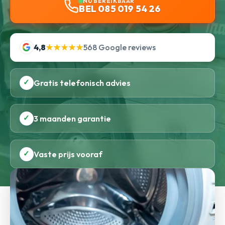
NU BEREIKBAAR
BEL 085 019 54 26
4,8
★★★★★
568 Google reviews
✓
Gratis telefonisch advies
✓
3 maanden garantie
✓
Vaste prijs vooraf