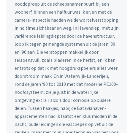
noodoproep uit de scheepsnamenbuurt bij een
woonerf, binnen een halfuur was ik er, en met de
camera-inspectie hadden we de wortelverstopping
in no time zichtbaar en weg. In Havendiep, met zijn
variërende leidingdieptes door de havenstructuur,
loop ik tegen gemengde systemen uit de jaren '80
en '90 aan. Die verstoppen makkelijk door
seizoensvuil, zoals bladeren in de herfst, en ik ben
er trots op dat ik met hoogdrukspoeiers alles weer
doorstroom maak. En in Waterwijk-Landerijen,
rond de jaren '90 tot 2010 met dat moderne PE100-
hoofdsysteem, zie je juist in de waterrijke
omgeving extra risico's door corrosie op oudere
delen. Tussen haakjes, nabij de Bataviahaven-
appartementen had ik laatst een klus midden in de
nacht, oude leidingen die vastliepen op vet uit de
keuken, maar met mijn spoeltechniek was het voor