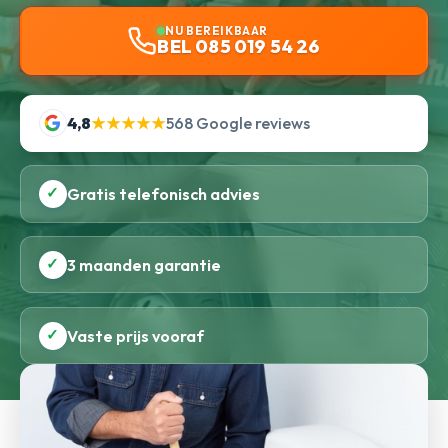
NU BEREIKBAAR
BEL 085 019 54 26
4,8
★★★★★
568 Google reviews
✓
Gratis telefonisch advies
✓
3 maanden garantie
✓
Vaste prijs vooraf