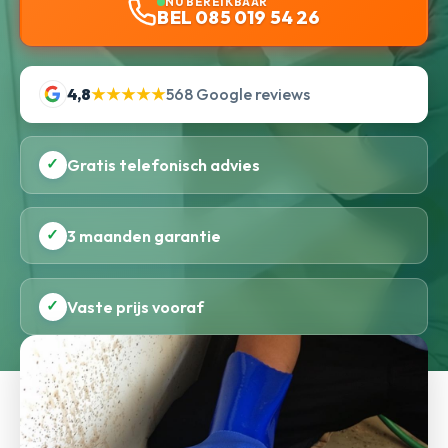
NU BEREIKBAAR
BEL 085 019 54 26
4,8
★★★★★
568 Google reviews
✓
Gratis telefonisch advies
✓
3 maanden garantie
✓
Vaste prijs vooraf